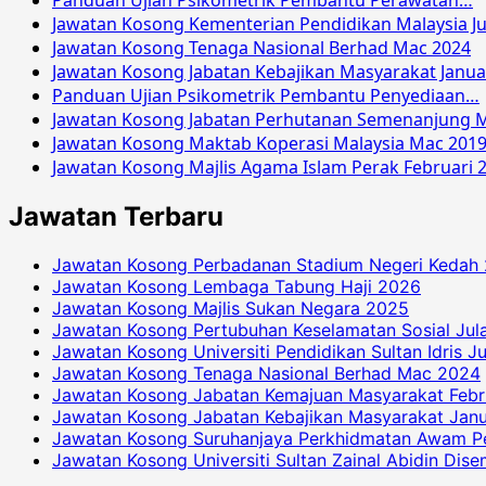
Panduan Ujian Psikometrik Pembantu Perawatan…
Jawatan Kosong Kementerian Pendidikan Malaysia Ju
Jawatan Kosong Tenaga Nasional Berhad Mac 2024
Jawatan Kosong Jabatan Kebajikan Masyarakat Janua
Panduan Ujian Psikometrik Pembantu Penyediaan…
Jawatan Kosong Jabatan Perhutanan Semenanjung M
Jawatan Kosong Maktab Koperasi Malaysia Mac 201
Jawatan Kosong Majlis Agama Islam Perak Februari 
Jawatan Terbaru
Jawatan Kosong Perbadanan Stadium Negeri Kedah
Jawatan Kosong Lembaga Tabung Haji 2026
Jawatan Kosong Majlis Sukan Negara 2025
Jawatan Kosong Pertubuhan Keselamatan Sosial Jul
Jawatan Kosong Universiti Pendidikan Sultan Idris J
Jawatan Kosong Tenaga Nasional Berhad Mac 2024
Jawatan Kosong Jabatan Kemajuan Masyarakat Febr
Jawatan Kosong Jabatan Kebajikan Masyarakat Janu
Jawatan Kosong Suruhanjaya Perkhidmatan Awam P
Jawatan Kosong Universiti Sultan Zainal Abidin Dis