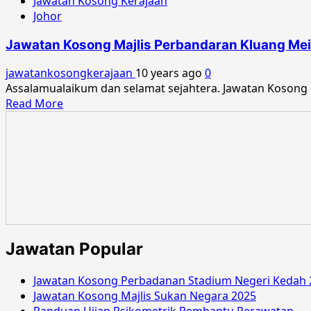
Jawatan Kosong Kerajaan
Johor
Jawatan Kosong Majlis Perbandaran Kluang Mei
jawatankosongkerajaan
10 years ago
0
Assalamualaikum dan selamat sejahtera. Jawatan Kosong 
Read
Read More
more
about
Jawatan
Kosong
Majlis
Perbandaran
Kluang
Mei
2016
Jawatan Popular
Jawatan Kosong Perbadanan Stadium Negeri Kedah 
Jawatan Kosong Majlis Sukan Negara 2025