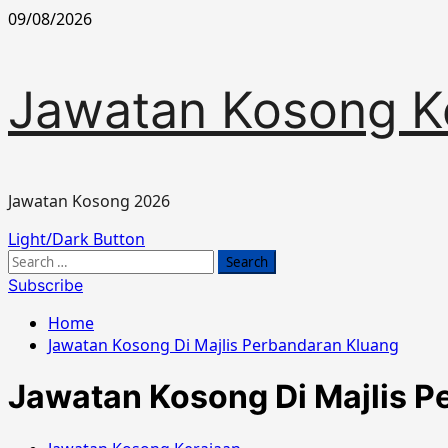
Skip
09/08/2026
to
content
Jawatan Kosong K
Jawatan Kosong 2026
Primary
Light/Dark Button
Menu
Search
for:
Subscribe
Home
Jawatan Kosong Di Majlis Perbandaran Kluang
Jawatan Kosong Di Majlis P