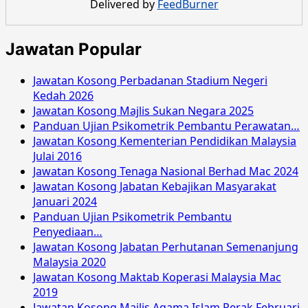
Delivered by
FeedBurner
Nanas
Malaysia
April
Jawatan Popular
2016
Jawatan Kosong Perbadanan Stadium Negeri
Kedah 2026
Jawatan Kosong Majlis Sukan Negara 2025
Panduan Ujian Psikometrik Pembantu Perawatan…
Jawatan Kosong Kementerian Pendidikan Malaysia
Julai 2016
Jawatan Kosong Tenaga Nasional Berhad Mac 2024
Jawatan Kosong Jabatan Kebajikan Masyarakat
Januari 2024
Panduan Ujian Psikometrik Pembantu
Penyediaan…
Jawatan Kosong Jabatan Perhutanan Semenanjung
Malaysia 2020
Jawatan Kosong Maktab Koperasi Malaysia Mac
2019
Jawatan Kosong Majlis Agama Islam Perak Februari