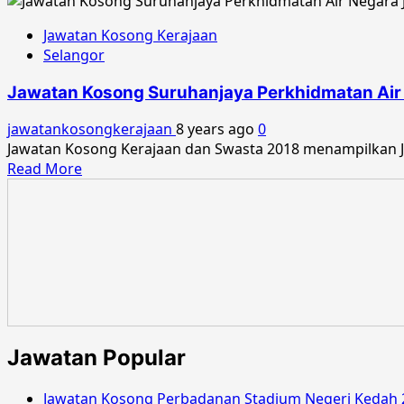
Jawatan Kosong Kerajaan
Selangor
Jawatan Kosong Suruhanjaya Perkhidmatan Air 
jawatankosongkerajaan
8 years ago
0
Jawatan Kosong Kerajaan dan Swasta 2018 menampilkan Ja
Read
Read More
more
about
Jawatan
Kosong
Suruhanjaya
Perkhidmatan
Air
Negara
Julai
Jawatan Popular
2018
Jawatan Kosong Perbadanan Stadium Negeri Kedah 