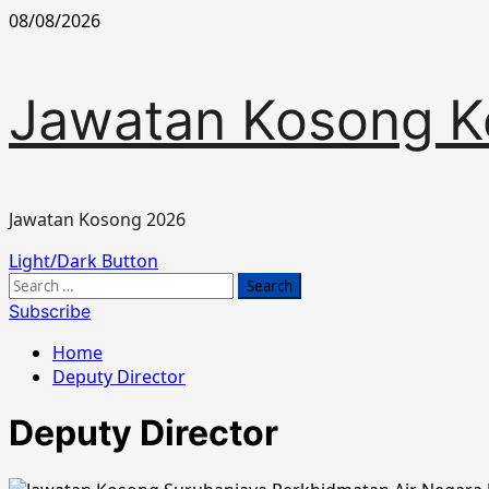
Skip
08/08/2026
to
content
Jawatan Kosong K
Jawatan Kosong 2026
Primary
Light/Dark Button
Menu
Search
for:
Subscribe
Home
Deputy Director
Deputy Director