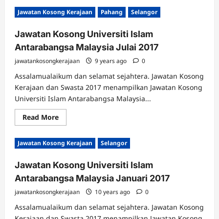
Jawatan Kosong Kerajaan
Pahang
Selangor
Jawatan Kosong Universiti Islam
Antarabangsa Malaysia Julai 2017
jawatankosongkerajaan
9 years ago
0
Assalamualaikum dan selamat sejahtera. Jawatan Kosong
Kerajaan dan Swasta 2017 menampilkan Jawatan Kosong
Universiti Islam Antarabangsa Malaysia...
Read
Read More
more
about
Jawatan
Jawatan Kosong Kerajaan
Selangor
Kosong
Universiti
Islam
Jawatan Kosong Universiti Islam
Antarabangsa
Malaysia
Antarabangsa Malaysia Januari 2017
Julai
2017
jawatankosongkerajaan
10 years ago
0
Assalamualaikum dan selamat sejahtera. Jawatan Kosong
Kerajaan dan Swasta 2017 menampilkan Jawatan Kosong