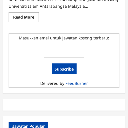
Universiti Islam Antarabangsa Malaysia...
Read
Read More
more
about
Jawatan
Kosong
Universiti
Masukkan emel untuk jawatan kosong terbaru:
Islam
Antarabangsa
Malaysia
Januari
2017
Delivered by
FeedBurner
Jawatan Popular