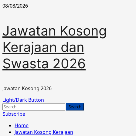
Skip
08/08/2026
to
content
Jawatan Kosong
Kerajaan dan
Swasta 2026
Jawatan Kosong 2026
Primary
Light/Dark Button
Menu
Search
for:
Subscribe
Home
Jawatan Kosong Kerajaan