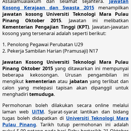
Assalamualaikum dan selamat sejahtera.
Jawatan
Kosong Kerajaan dan Swasta 2015
menampilkan
jawatan kosong Universiti Teknologi Mara Pulau
Pinang Oktober 2015
. Jawatan ini melibatkan
Kementerian Pengajian Tinggi (KPT)
. Jawatan-jawatan
kosong yang tersenarai adalah seperti berikut:
1. Penolong Pegawai Perubatan U29
2. Pekerja Sambilan Harian (Pramusaji) N17
Jawatan Kosong Universiti Teknologi Mara Pulau
Pinang Oktober 2015
yang ditawarkan ini mempunyai
beberapa kekosongan. Urusan pengambilan ini
mengikut
kementerian
atau
jabatan
yang terlibat dan
calon yang melepasi tapisan akan dipanggil untuk
menghadiri
temuduga
.
Permohonan boleh dilakukan secara online melalui
laman web
UiTM
. Syarat-syarat lantikan dan bidang
tugas boleh didapatkan di
Universiti Teknologi Mara
Pulau Pinang
. Tarikh tutup permohonan ini adalah
pukul 5.00 petang pada hari Rabu bertarikh 21 Oktober