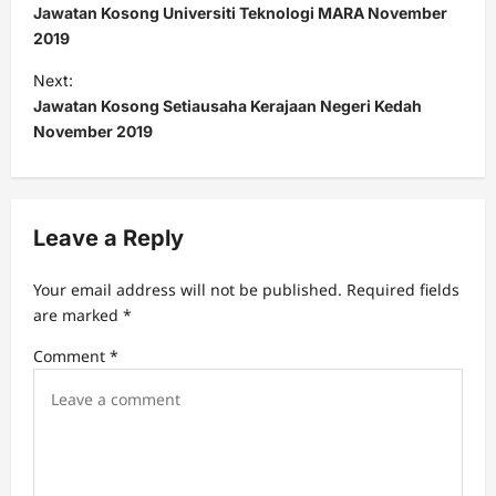
o
Jawatan Kosong Universiti Teknologi MARA November
s
2019
t
Next:
Jawatan Kosong Setiausaha Kerajaan Negeri Kedah
n
November 2019
a
v
i
Leave a Reply
g
a
Your email address will not be published.
Required fields
t
are marked
*
i
Comment
*
o
n