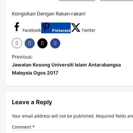
Kongsikan Dengan Rakan-rakan!
Facebook
Twitter
Pinterest
P
Previous:
Jawatan Kosong Universiti Islam Antarabangsa
o
Malaysia Ogos 2017
s
t
n
Leave a Reply
a
Your email address will not be published.
Required fields a
v
Comment
*
i