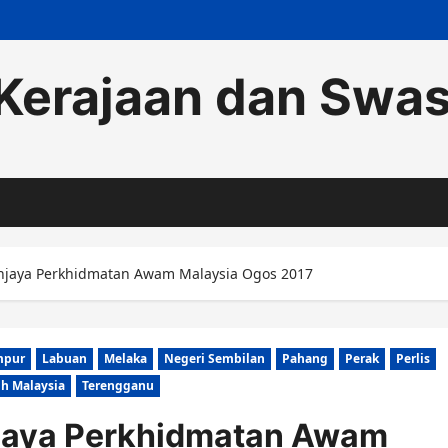
Kerajaan dan Swa
njaya Perkhidmatan Awam Malaysia Ogos 2017
mpur
Labuan
Melaka
Negeri Sembilan
Pahang
Perak
Perlis
uh Malaysia
Terengganu
jaya Perkhidmatan Awam