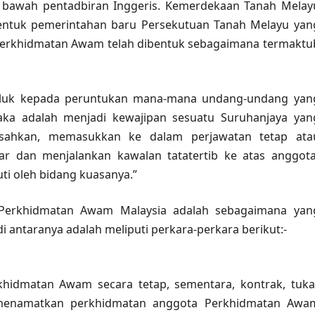
di bawah pentadbiran Inggeris. Kemerdekaan Tanah Melay
entuk pemerintahan baru Persekutuan Tanah Melayu yan
 Perkhidmatan Awam telah dibentuk sebagaimana termaktu
takluk kepada peruntukan mana-mana undang-undang yan
ka adalah menjadi kewajipan sesuatu Suruhanjaya yan
esahkan, memasukkan ke dalam perjawatan tetap ata
r dan menjalankan kawalan tatatertib ke atas anggota
ti oleh bidang kuasanya.”
a Perkhidmatan Awam Malaysia adalah sebagaimana yan
antaranya adalah meliputi perkara-perkara berikut:-
hidmatan Awam secara tetap, sementara, kontrak, tuka
 menamatkan perkhidmatan anggota Perkhidmatan Awa