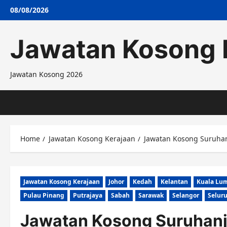
Skip
08/08/2026
to
content
Jawatan Kosong 
Jawatan Kosong 2026
Home
Jawatan Kosong Kerajaan
Jawatan Kosong Suruha
Jawatan Kosong Kerajaan
Johor
Kedah
Kelantan
Kuala Lu
Pulau Pinang
Putrajaya
Sabah
Sarawak
Selangor
Selur
Jawatan Kosong Suruhan