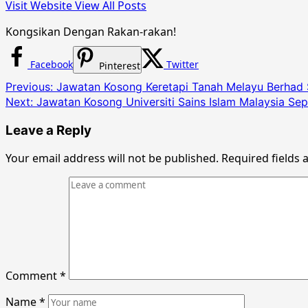
Visit Website
View All Posts
Kongsikan Dengan Rakan-rakan!
Facebook
Twitter
Pinterest
Post
Previous:
Jawatan Kosong Keretapi Tanah Melayu Berhad
Next:
Jawatan Kosong Universiti Sains Islam Malaysia Se
navigation
Leave a Reply
Your email address will not be published.
Required fields
Comment
*
Name
*