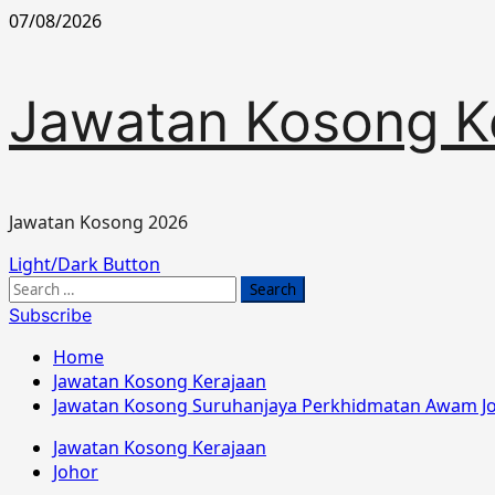
Skip
07/08/2026
to
content
Jawatan Kosong K
Jawatan Kosong 2026
Primary
Light/Dark Button
Menu
Search
for:
Subscribe
Home
Jawatan Kosong Kerajaan
Jawatan Kosong Suruhanjaya Perkhidmatan Awam J
Jawatan Kosong Kerajaan
Johor