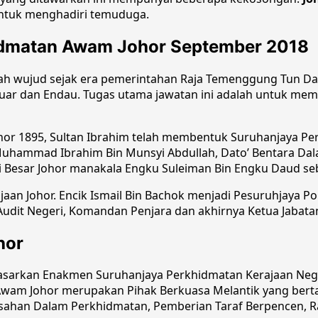
 untuk menghadiri temuduga.
idmatan Awam Johor September 2018
ah wujud sejak era pemerintahan Raja Temenggung Tun Da
Muar dan Endau. Tugas utama jawatan ini adalah untuk me
hor 1895, Sultan Ibrahim telah membentuk Suruhanjaya P
Muhammad Ibrahim Bin Munsyi Abdullah, Dato’ Bentara Dalam
 Besar Johor manakala Engku Suleiman Bin Engku Daud seb
n Johor. Encik Ismail Bin Bachok menjadi Pesuruhjaya Poli
udit Negeri, Komandan Penjara dan akhirnya Ketua Jabatan
hor
arkan Enakmen Suruhanjaya Perkhidmatan Kerajaan Negeri
Awam Johor merupakan Pihak Berkuasa Melantik yang ber
esahan Dalam Perkhidmatan, Pemberian Taraf Berpencen, R