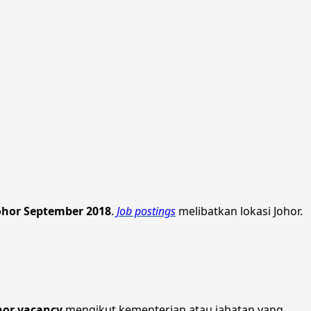
hor September 2018
.
Job postings
melibatkan lokasi Johor.
hor vacancy
mengikut kementerian atau jabatan yang