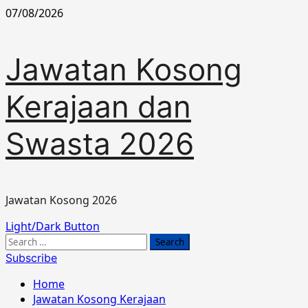
Skip
07/08/2026
to
content
Jawatan Kosong
Kerajaan dan
Swasta 2026
Jawatan Kosong 2026
Primary
Light/Dark Button
Menu
Search
for:
Subscribe
Home
Jawatan Kosong Kerajaan