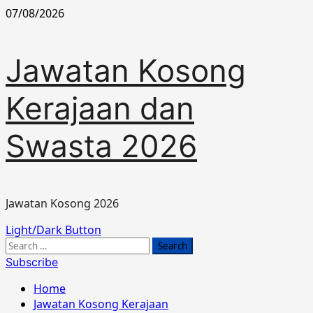
Skip
07/08/2026
to
content
Jawatan Kosong
Kerajaan dan
Swasta 2026
Jawatan Kosong 2026
Primary
Light/Dark Button
Menu
Search
for:
Subscribe
Home
Jawatan Kosong Kerajaan