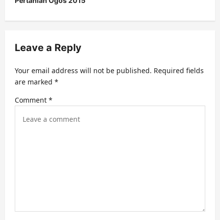
Pertanian Ogos 2015
a
v
i
Leave a Reply
g
a
Your email address will not be published.
Required fields
t
are marked
*
i
Comment
*
o
n