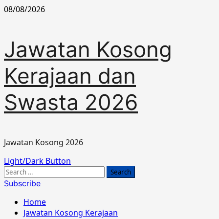
Skip
08/08/2026
to
content
Jawatan Kosong
Kerajaan dan
Swasta 2026
Jawatan Kosong 2026
Primary
Light/Dark Button
Menu
Search
for:
Subscribe
Home
Jawatan Kosong Kerajaan