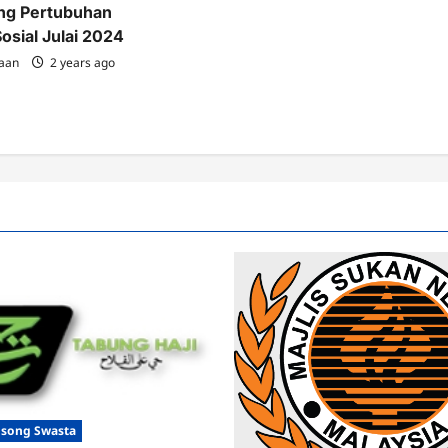
ng Pertubuhan
osial Julai 2024
jaan
2 years ago
osong Swasta