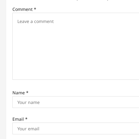
v
Comment
*
i
g
a
t
i
o
n
Name
*
Email
*