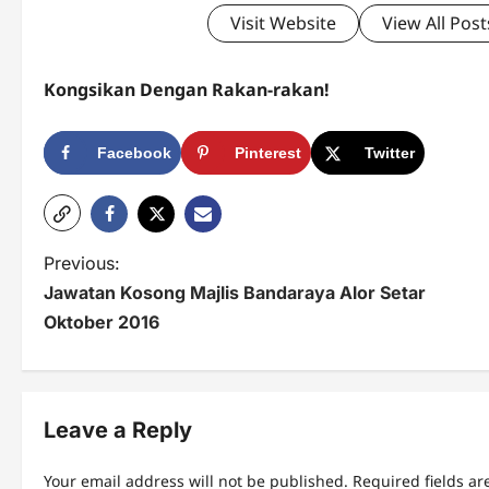
Visit Website
View All Post
Kongsikan Dengan Rakan-rakan!
Facebook
Pinterest
Twitter
P
Previous:
Jawatan Kosong Majlis Bandaraya Alor Setar
o
Oktober 2016
s
t
n
Leave a Reply
a
Your email address will not be published.
Required fields a