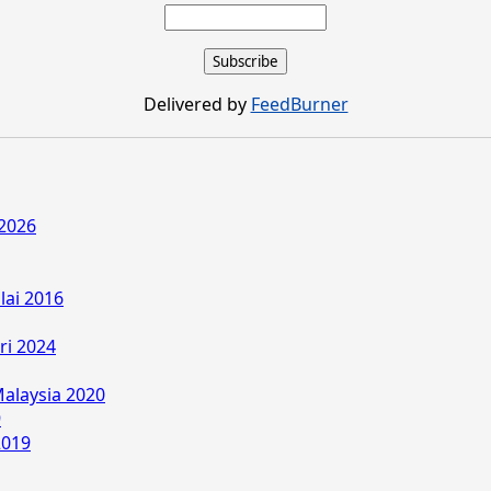
Delivered by
FeedBurner
2026
lai 2016
ri 2024
alaysia 2020
9
2019