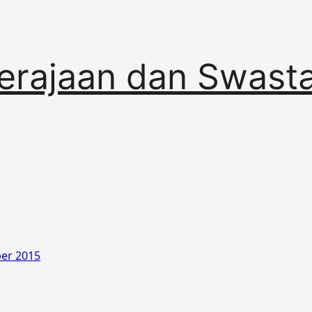
erajaan dan Swast
er 2015