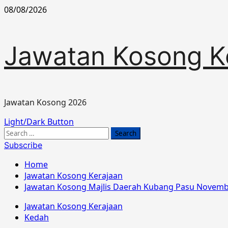
Skip
08/08/2026
to
content
Jawatan Kosong K
Jawatan Kosong 2026
Primary
Light/Dark Button
Menu
Search
for:
Subscribe
Home
Jawatan Kosong Kerajaan
Jawatan Kosong Majlis Daerah Kubang Pasu Novemb
Jawatan Kosong Kerajaan
Kedah