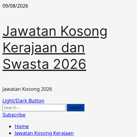
Skip
09/08/2026
to
content
Jawatan Kosong
Kerajaan dan
Swasta 2026
Jawatan Kosong 2026
Primary
Light/Dark Button
Menu
Search
for:
Subscribe
Home
Jawatan Kosong Kerajaan