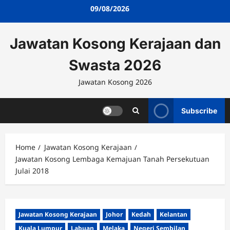
Skip
09/08/2026
to
content
Jawatan Kosong Kerajaan dan
Swasta 2026
Jawatan Kosong 2026
Subscribe
Home
Jawatan Kosong Kerajaan
Jawatan Kosong Lembaga Kemajuan Tanah Persekutuan
Julai 2018
Jawatan Kosong Kerajaan
Johor
Kedah
Kelantan
Kuala Lumpur
Labuan
Melaka
Negeri Sembilan