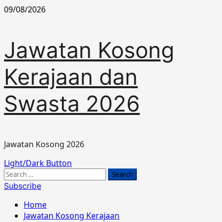
Skip
09/08/2026
to
content
Jawatan Kosong
Kerajaan dan
Swasta 2026
Jawatan Kosong 2026
Primary
Light/Dark Button
Menu
Search
for:
Subscribe
Home
Jawatan Kosong Kerajaan