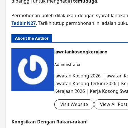
dipanggil untuk menghadiri
temuduga
.
Permohonan boleh dilakukan dengan syarat lantikan
Tadbir N27
. Tarikh tutup permohonan ini adalah pukul
About the Author
jawatankosongkerajaan
Administrator
Jawatan Kosong 2026 | Jawatan K
Jawatan Kosong Terkini 2026 | Ke
Kerajaan 2026 | Kerja Kosong Swa
Visit Website
View All Post
Kongsikan Dengan Rakan-rakan!