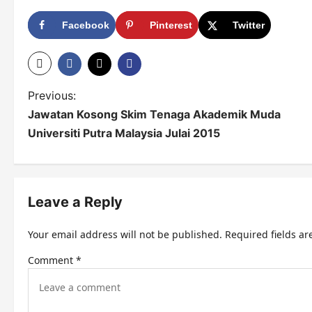
Facebook
Pinterest
Twitter
P
Previous:
Jawatan Kosong Skim Tenaga Akademik Muda
o
Universiti Putra Malaysia Julai 2015
s
t
n
Leave a Reply
a
Your email address will not be published.
Required fields a
v
Comment
*
i
g