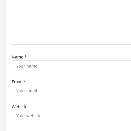
a
t
i
o
n
Name
*
Email
*
Website