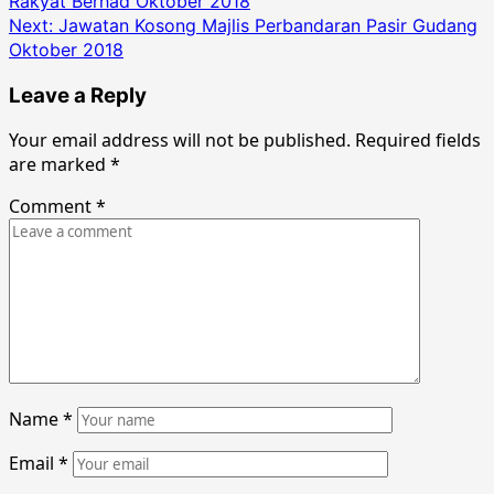
Rakyat Berhad Oktober 2018
navigation
Next:
Jawatan Kosong Majlis Perbandaran Pasir Gudang
Oktober 2018
Leave a Reply
Your email address will not be published.
Required fields
are marked
*
Comment
*
Name
*
Email
*