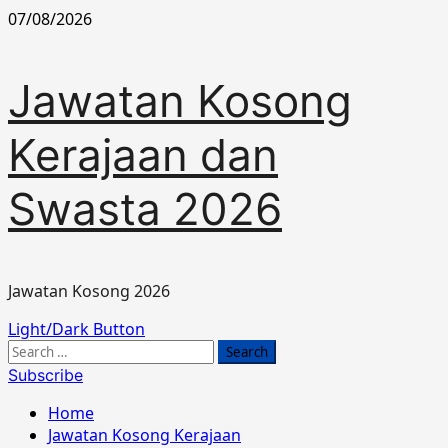
Skip
07/08/2026
to
content
Jawatan Kosong
Kerajaan dan
Swasta 2026
Jawatan Kosong 2026
Primary
Light/Dark Button
Menu
Search
for:
Subscribe
Home
Jawatan Kosong Kerajaan