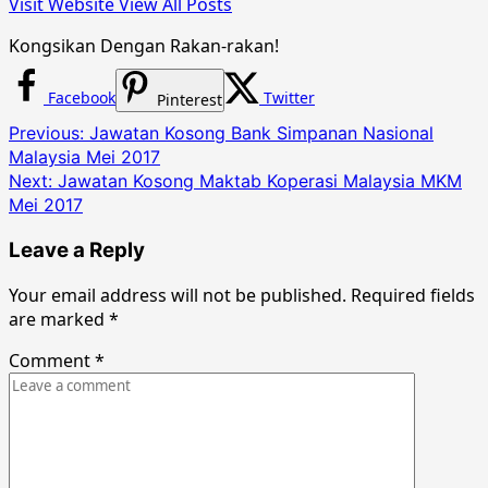
Visit Website
View All Posts
Kongsikan Dengan Rakan-rakan!
Facebook
Twitter
Pinterest
Post
Previous:
Jawatan Kosong Bank Simpanan Nasional
Malaysia Mei 2017
navigation
Next:
Jawatan Kosong Maktab Koperasi Malaysia MKM
Mei 2017
Leave a Reply
Your email address will not be published.
Required fields
are marked
*
Comment
*