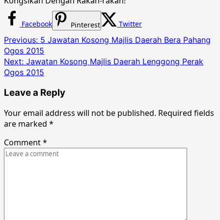
Kongsikan Dengan Rakan-rakan!
Facebook
Twitter
Pinterest
Post
Previous:
5 Jawatan Kosong Majlis Daerah Bera Pahang
Ogos 2015
navigation
Next:
Jawatan Kosong Majlis Daerah Lenggong Perak
Ogos 2015
Leave a Reply
Your email address will not be published.
Required fields
are marked
*
Comment
*