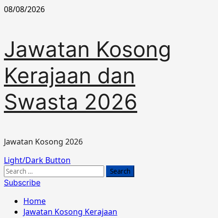
Skip
08/08/2026
to
content
Jawatan Kosong
Kerajaan dan
Swasta 2026
Jawatan Kosong 2026
Primary
Light/Dark Button
Menu
Search
for:
Subscribe
Home
Jawatan Kosong Kerajaan