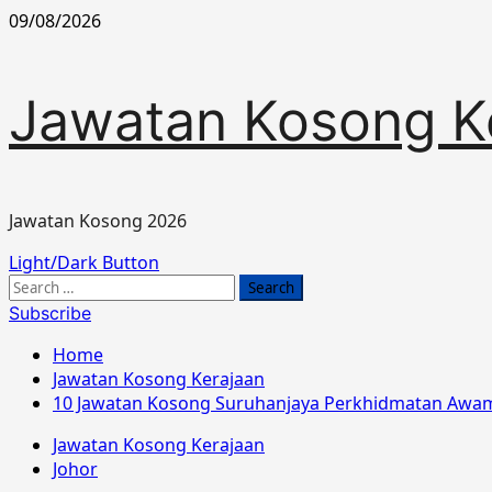
Skip
09/08/2026
to
content
Jawatan Kosong K
Jawatan Kosong 2026
Primary
Light/Dark Button
Menu
Search
for:
Subscribe
Home
Jawatan Kosong Kerajaan
10 Jawatan Kosong Suruhanjaya Perkhidmatan Awam
Jawatan Kosong Kerajaan
Johor