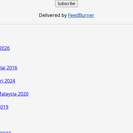
Delivered by
FeedBurner
2026
lai 2016
ri 2024
alaysia 2020
9
2019