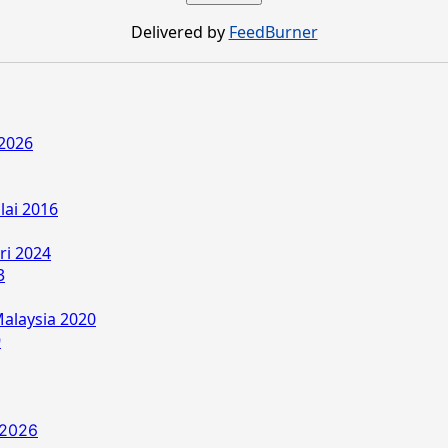
Delivered by
FeedBurner
2026
lai 2016
ri 2024
3
alaysia 2020
9
 2026