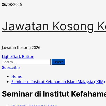
Skip
06/08/2026
to
content
Jawatan Kosong K
Jawatan Kosong 2026
Primary
Light/Dark Button
Menu
Search
for:
Subscribe
Home
Seminar di Institut Kefahaman Islam Malaysia (IKIM)
Seminar di Institut Kefaham