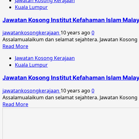
Jawatan Kosong Kerajaan
Kuala Lumpur
Jawatan Kosong Institut Kefahaman Islam Mala
jawatankosongkerajaan
10 years ago
0
Assalamualaikum dan selamat sejahtera. Jawatan Kosong 
Read
Read More
more
Jawatan Kosong Kerajaan
about
Kuala Lumpur
Jawatan
Kosong
Jawatan Kosong Institut Kefahaman Islam Malay
Institut
Kefahaman
jawatankosongkerajaan
10 years ago
0
Islam
Assalamualaikum dan selamat sejahtera. Jawatan Kosong 
Malaysia
Read
Read More
Jun
more
2016
about
Jawatan
Kosong
Institut