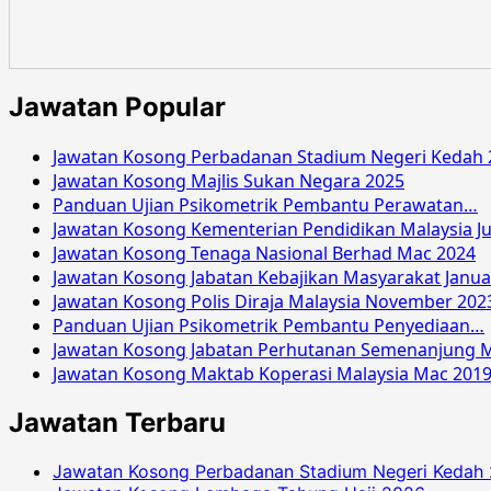
Kefahaman
Islam
Malaysia
Mei
Jawatan Popular
2016
Jawatan Kosong Perbadanan Stadium Negeri Kedah 
Jawatan Kosong Majlis Sukan Negara 2025
Panduan Ujian Psikometrik Pembantu Perawatan…
Jawatan Kosong Kementerian Pendidikan Malaysia Ju
Jawatan Kosong Tenaga Nasional Berhad Mac 2024
Jawatan Kosong Jabatan Kebajikan Masyarakat Janua
Jawatan Kosong Polis Diraja Malaysia November 202
Panduan Ujian Psikometrik Pembantu Penyediaan…
Jawatan Kosong Jabatan Perhutanan Semenanjung M
Jawatan Kosong Maktab Koperasi Malaysia Mac 201
Jawatan Terbaru
Jawatan Kosong Perbadanan Stadium Negeri Kedah