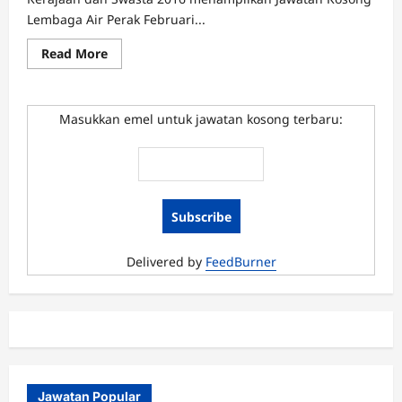
Lembaga Air Perak Februari...
Read
Read More
more
about
Jawatan
Kosong
Lembaga
Masukkan emel untuk jawatan kosong terbaru:
Air
Perak
Februari
2016
Delivered by
FeedBurner
Jawatan Popular