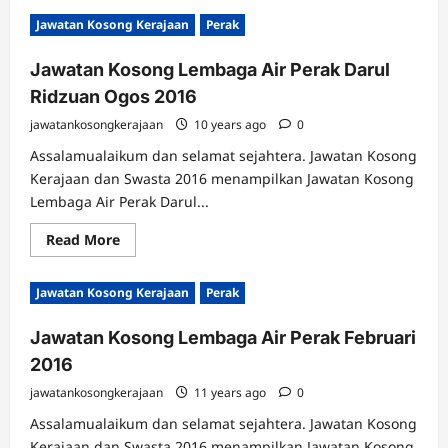
Jawatan Kosong Kerajaan
Perak
Jawatan Kosong Lembaga Air Perak Darul
Ridzuan Ogos 2016
jawatankosongkerajaan
10 years ago
0
Assalamualaikum dan selamat sejahtera. Jawatan Kosong
Kerajaan dan Swasta 2016 menampilkan Jawatan Kosong
Lembaga Air Perak Darul...
Read
Read More
more
about
Jawatan
Jawatan Kosong Kerajaan
Perak
Kosong
Lembaga
Air
Jawatan Kosong Lembaga Air Perak Februari
Perak
Darul
2016
Ridzuan
Ogos
2016
jawatankosongkerajaan
11 years ago
0
Assalamualaikum dan selamat sejahtera. Jawatan Kosong
Kerajaan dan Swasta 2016 menampilkan Jawatan Kosong