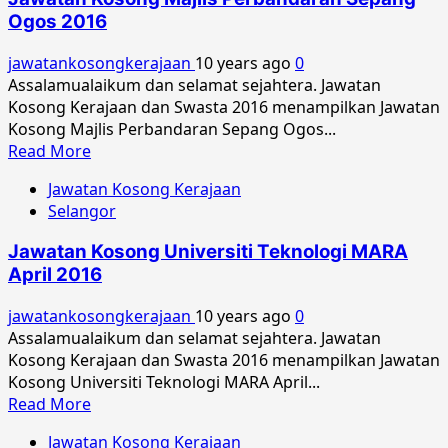
Universiti
Ogos 2016
Kebangsaan
Malaysia
jawatankosongkerajaan
10 years ago
0
Oktober
Assalamualaikum dan selamat sejahtera. Jawatan
2017
Kosong Kerajaan dan Swasta 2016 menampilkan Jawatan
Kosong Majlis Perbandaran Sepang Ogos...
Read
Read More
more
Jawatan Kosong Kerajaan
about
Selangor
Jawatan
Kosong
Jawatan Kosong Universiti Teknologi MARA
Majlis
April 2016
Perbandaran
Sepang
jawatankosongkerajaan
10 years ago
0
Ogos
Assalamualaikum dan selamat sejahtera. Jawatan
2016
Kosong Kerajaan dan Swasta 2016 menampilkan Jawatan
Kosong Universiti Teknologi MARA April...
Read
Read More
more
Jawatan Kosong Kerajaan
about