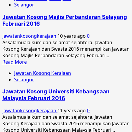
Selangor
Jawatan
Kosong
Jawatan Kosong Majlis Perbandaran Selayang
Universiti
Februari 2016
Teknologi
MARA
jawatankosongkerajaan
10 years ago
0
April
Assalamualaikum dan selamat sejahtera. Jawatan
2016
Kosong Kerajaan dan Swasta 2016 menampilkan Jawatan
Kosong Majlis Perbandaran Selayang Februari...
Read
Read More
more
Jawatan Kosong Kerajaan
about
Selangor
Jawatan
Kosong
Jawatan Kosong Universiti Kebangsaan
Majlis
Malaysia Februari 2016
Perbandaran
Selayang
jawatankosongkerajaan
11 years ago
0
Februari
Assalamualaikum dan selamat sejahtera. Jawatan
2016
Kosong Kerajaan dan Swasta 2016 menampilkan Jawatan
Kosong Universiti Kebangsaan Malaysia Februari...