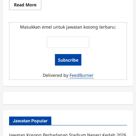
Read
Read More
more
about
Jawatan
Kosong
Majlis
Masukkan emel untuk jawatan kosong terbaru:
Bandaraya
Alor
Setar
Kedah
Ogos
2015
Delivered by
FeedBurner
Jawatan Popular
Jawatan Kosong Perbadanan Stadium Negeri Kedah 2026