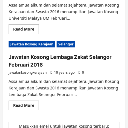
Assalamualaikum dan selamat sejahtera. Jawatan Kosong
Kerajaan dan Swasta 2016 menampilkan Jawatan Kosong
Universiti Malaya UM Februari...
Read
Read More
more
about
Jawatan
Jawatan Kosong Kerajaan
Selangor
Kosong
Universiti
Malaya
Jawatan Kosong Lembaga Zakat Selangor
UM
Februari
Februari 2016
2016
jawatankosongkerajaan
10 years ago
0
Assalamualaikum dan selamat sejahtera. Jawatan Kosong
Kerajaan dan Swasta 2016 menampilkan Jawatan Kosong
Lembaga Zakat Selangor Februari...
Read
Read More
more
about
Jawatan
Kosong
Lembaga
Masukkan emel untuk jawatan kosong terbaru: