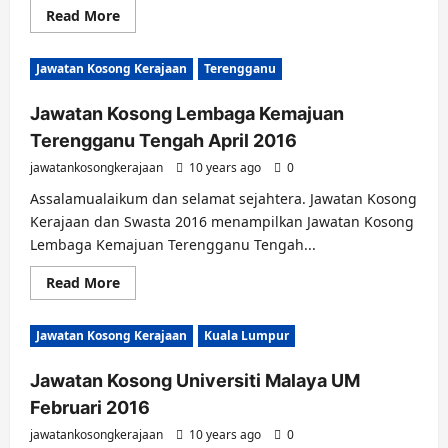
Read
Read More
more
about
Jawatan
Jawatan Kosong Kerajaan
Terengganu
Kosong
Universiti
Utara
Jawatan Kosong Lembaga Kemajuan
Malaysia
Kedah
Terengganu Tengah April 2016
April
2017
jawatankosongkerajaan
10 years ago
0
Assalamualaikum dan selamat sejahtera. Jawatan Kosong
Kerajaan dan Swasta 2016 menampilkan Jawatan Kosong
Lembaga Kemajuan Terengganu Tengah...
Read
Read More
more
about
Jawatan
Jawatan Kosong Kerajaan
Kuala Lumpur
Kosong
Lembaga
Kemajuan
Jawatan Kosong Universiti Malaya UM
Terengganu
Tengah
Februari 2016
April
2016
jawatankosongkerajaan
10 years ago
0