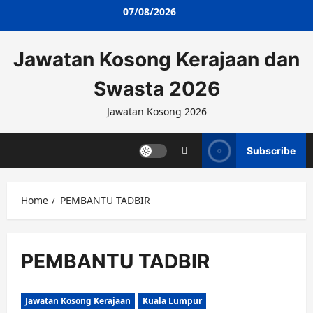
Skip
07/08/2026
to
content
Jawatan Kosong Kerajaan dan
Swasta 2026
Jawatan Kosong 2026
Subscribe
Home
PEMBANTU TADBIR
PEMBANTU TADBIR
Jawatan Kosong Kerajaan
Kuala Lumpur