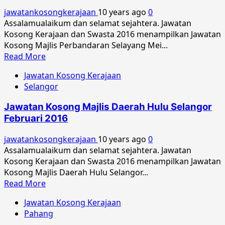
Ipoh
jawatankosongkerajaan
10 years ago
0
Jun
Assalamualaikum dan selamat sejahtera. Jawatan
2016
Kosong Kerajaan dan Swasta 2016 menampilkan Jawatan
Kosong Majlis Perbandaran Selayang Mei...
Read
Read More
more
Jawatan Kosong Kerajaan
about
Selangor
Jawatan
Kosong
Jawatan Kosong Majlis Daerah Hulu Selangor
Majlis
Februari 2016
Perbandaran
Selayang
jawatankosongkerajaan
10 years ago
0
Mei
Assalamualaikum dan selamat sejahtera. Jawatan
2016
Kosong Kerajaan dan Swasta 2016 menampilkan Jawatan
Kosong Majlis Daerah Hulu Selangor...
Read
Read More
more
Jawatan Kosong Kerajaan
about
Pahang
Jawatan