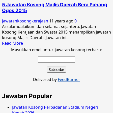
Kosong
5 Jawatan Kosong Majlis Daerah Bera Pahang
Majlis
Ogos 2015
Daerah
Hulu
jawatankosongkerajaan
11 years ago
0
Selangor
Assalamualaikum dan selamat sejahtera. Jawatan
Februari
Kosong Kerajaan dan Swasta 2015 menampilkan jawatan
2016
kosong Majlis Daerah. Jawatan ini...
Read
Read More
more
Masukkan emel untuk jawatan kosong terbaru:
about
5
Jawatan
Kosong
Majlis
Delivered by
FeedBurner
Daerah
Bera
Pahang
Jawatan Popular
Ogos
2015
Jawatan Kosong Perbadanan Stadium Negeri
Kedah 2026