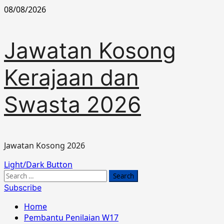
Skip
08/08/2026
to
content
Jawatan Kosong
Kerajaan dan
Swasta 2026
Jawatan Kosong 2026
Primary
Light/Dark Button
Menu
Search
for:
Subscribe
Home
Pembantu Penilaian W17