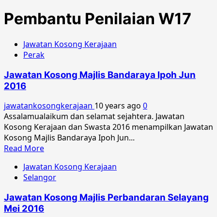
Pembantu Penilaian W17
Jawatan Kosong Kerajaan
Perak
Jawatan Kosong Majlis Bandaraya Ipoh Jun
2016
jawatankosongkerajaan
10 years ago
0
Assalamualaikum dan selamat sejahtera. Jawatan
Kosong Kerajaan dan Swasta 2016 menampilkan Jawatan
Kosong Majlis Bandaraya Ipoh Jun...
Read
Read More
more
Jawatan Kosong Kerajaan
about
Selangor
Jawatan
Kosong
Jawatan Kosong Majlis Perbandaran Selayang
Majlis
Mei 2016
Bandaraya