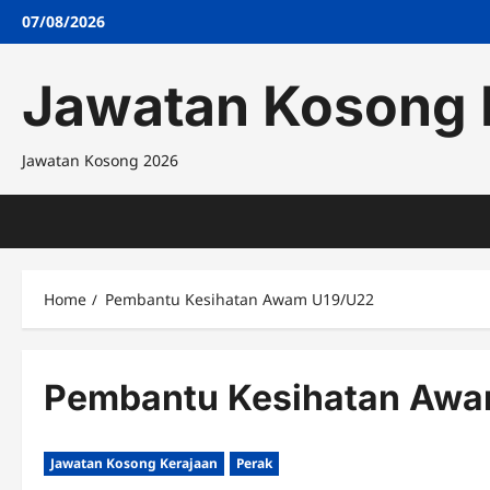
Skip
07/08/2026
to
content
Jawatan Kosong 
Jawatan Kosong 2026
Home
Pembantu Kesihatan Awam U19/U22
Pembantu Kesihatan Awa
Jawatan Kosong Kerajaan
Perak