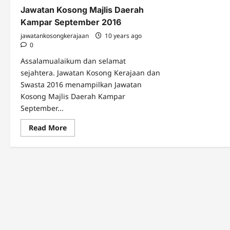
Jawatan Kosong Majlis Daerah
Kampar September 2016
jawatankosongkerajaan
10 years ago
0
Assalamualaikum dan selamat
sejahtera. Jawatan Kosong Kerajaan dan
Swasta 2016 menampilkan Jawatan
Kosong Majlis Daerah Kampar
September...
Read
Read More
more
about
Jawatan
Kosong
Majlis
Daerah
Kampar
September
2016