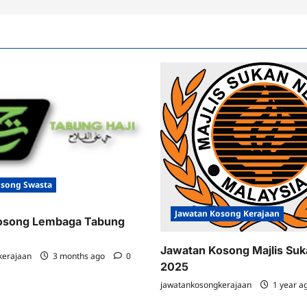
osong Swasta
Jawatan Kosong Kerajaan
osong Lembaga Tabung
Jawatan Kosong Majlis Su
kerajaan
3 months ago
0
2025
jawatankosongkerajaan
1 year a