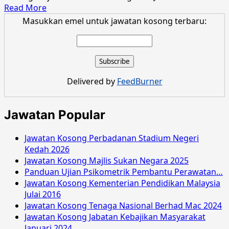
Read
Read More
more
Masukkan emel untuk jawatan kosong terbaru:
about
Jawatan
Kosong
Majlis
Perbandaran
Delivered by
FeedBurner
Langkawi
Bandaraya
Pelancongan
Jawatan Popular
Jun
2015
Jawatan Kosong Perbadanan Stadium Negeri
Kedah 2026
Jawatan Kosong Majlis Sukan Negara 2025
Panduan Ujian Psikometrik Pembantu Perawatan…
Jawatan Kosong Kementerian Pendidikan Malaysia
Julai 2016
Jawatan Kosong Tenaga Nasional Berhad Mac 2024
Jawatan Kosong Jabatan Kebajikan Masyarakat
Januari 2024