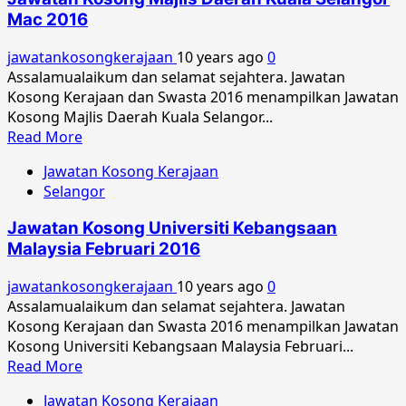
Majlis
Mac 2016
Perbandaran
Jasin
jawatankosongkerajaan
10 years ago
0
Mac
Assalamualaikum dan selamat sejahtera. Jawatan
2016
Kosong Kerajaan dan Swasta 2016 menampilkan Jawatan
Kosong Majlis Daerah Kuala Selangor...
Read
Read More
more
Jawatan Kosong Kerajaan
about
Selangor
Jawatan
Kosong
Jawatan Kosong Universiti Kebangsaan
Majlis
Malaysia Februari 2016
Daerah
Kuala
jawatankosongkerajaan
10 years ago
0
Selangor
Assalamualaikum dan selamat sejahtera. Jawatan
Mac
Kosong Kerajaan dan Swasta 2016 menampilkan Jawatan
2016
Kosong Universiti Kebangsaan Malaysia Februari...
Read
Read More
more
Jawatan Kosong Kerajaan
about