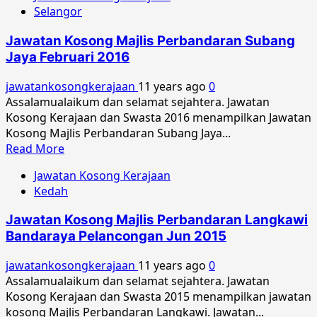
Selangor
Jawatan
Kosong
Jawatan Kosong Majlis Perbandaran Subang
Universiti
Jaya Februari 2016
Kebangsaan
Malaysia
jawatankosongkerajaan
11 years ago
0
Februari
Assalamualaikum dan selamat sejahtera. Jawatan
2016
Kosong Kerajaan dan Swasta 2016 menampilkan Jawatan
Kosong Majlis Perbandaran Subang Jaya...
Read
Read More
more
Jawatan Kosong Kerajaan
about
Kedah
Jawatan
Kosong
Jawatan Kosong Majlis Perbandaran Langkawi
Majlis
Bandaraya Pelancongan Jun 2015
Perbandaran
Subang
jawatankosongkerajaan
11 years ago
0
Jaya
Assalamualaikum dan selamat sejahtera. Jawatan
Februari
Kosong Kerajaan dan Swasta 2015 menampilkan jawatan
2016
kosong Majlis Perbandaran Langkawi. Jawatan...