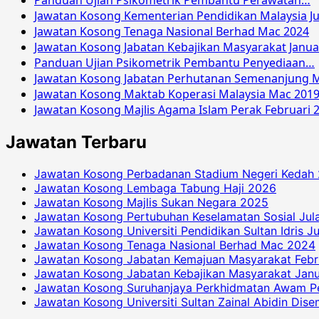
Panduan Ujian Psikometrik Pembantu Perawatan…
Jawatan Kosong Kementerian Pendidikan Malaysia Ju
Jawatan Kosong Tenaga Nasional Berhad Mac 2024
Jawatan Kosong Jabatan Kebajikan Masyarakat Janua
Panduan Ujian Psikometrik Pembantu Penyediaan…
Jawatan Kosong Jabatan Perhutanan Semenanjung M
Jawatan Kosong Maktab Koperasi Malaysia Mac 201
Jawatan Kosong Majlis Agama Islam Perak Februari 
Jawatan Terbaru
Jawatan Kosong Perbadanan Stadium Negeri Kedah
Jawatan Kosong Lembaga Tabung Haji 2026
Jawatan Kosong Majlis Sukan Negara 2025
Jawatan Kosong Pertubuhan Keselamatan Sosial Jul
Jawatan Kosong Universiti Pendidikan Sultan Idris J
Jawatan Kosong Tenaga Nasional Berhad Mac 2024
Jawatan Kosong Jabatan Kemajuan Masyarakat Febr
Jawatan Kosong Jabatan Kebajikan Masyarakat Janu
Jawatan Kosong Suruhanjaya Perkhidmatan Awam P
Jawatan Kosong Universiti Sultan Zainal Abidin Dis