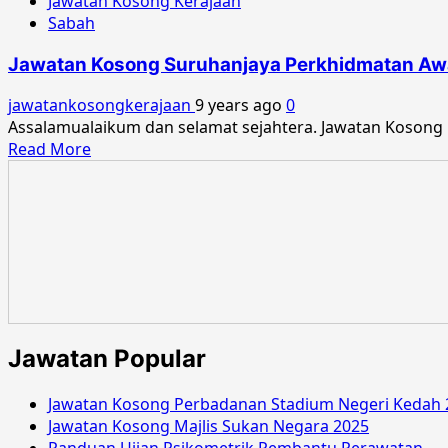
Jawatan Kosong Kerajaan
Sabah
Jawatan Kosong Suruhanjaya Perkhidmatan Aw
jawatankosongkerajaan
9 years ago
0
Assalamualaikum dan selamat sejahtera. Jawatan Kosong
Read
Read More
more
about
Jawatan
Kosong
Suruhanjaya
Perkhidmatan
Awam
Negeri
Sabah
Jawatan Popular
Ogos
2017
Jawatan Kosong Perbadanan Stadium Negeri Kedah 
Jawatan Kosong Majlis Sukan Negara 2025