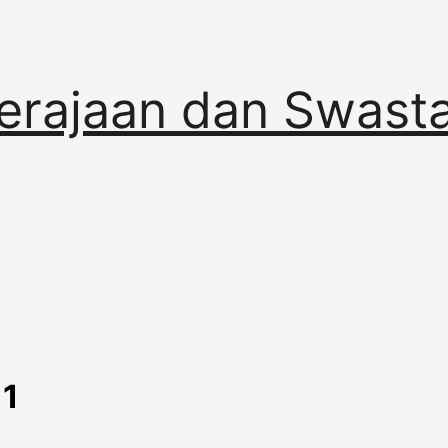
erajaan dan Swast
1