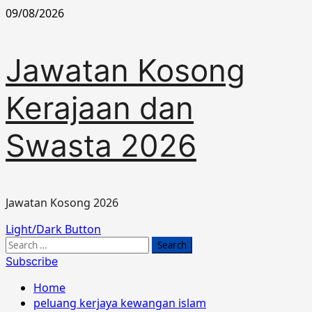
Skip
09/08/2026
to
content
Jawatan Kosong
Kerajaan dan
Swasta 2026
Jawatan Kosong 2026
Primary
Light/Dark Button
Menu
Search
for:
Subscribe
Home
peluang kerjaya kewangan islam