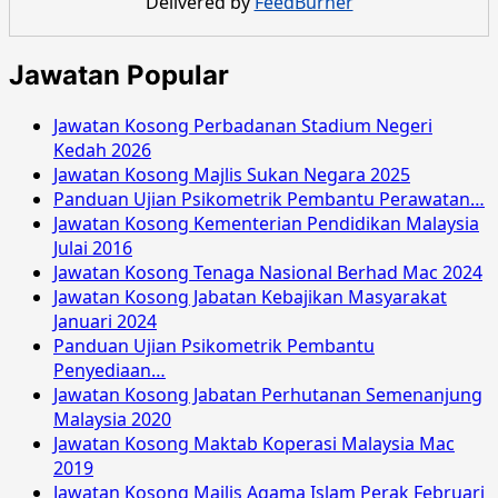
Delivered by
FeedBurner
Awam
Negeri
Kelantan
Jawatan Popular
Julai
2015
Jawatan Kosong Perbadanan Stadium Negeri
Kedah 2026
Jawatan Kosong Majlis Sukan Negara 2025
Panduan Ujian Psikometrik Pembantu Perawatan…
Jawatan Kosong Kementerian Pendidikan Malaysia
Julai 2016
Jawatan Kosong Tenaga Nasional Berhad Mac 2024
Jawatan Kosong Jabatan Kebajikan Masyarakat
Januari 2024
Panduan Ujian Psikometrik Pembantu
Penyediaan…
Jawatan Kosong Jabatan Perhutanan Semenanjung
Malaysia 2020
Jawatan Kosong Maktab Koperasi Malaysia Mac
2019
Jawatan Kosong Majlis Agama Islam Perak Februari