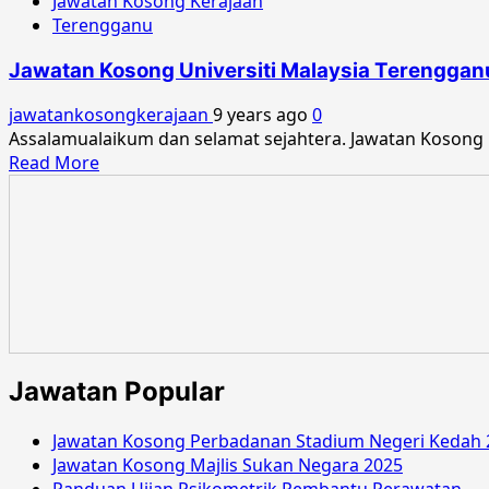
Jawatan Kosong Kerajaan
Terengganu
Jawatan Kosong Universiti Malaysia Terengganu
jawatankosongkerajaan
9 years ago
0
Assalamualaikum dan selamat sejahtera. Jawatan Kosong 
Read
Read More
more
about
Jawatan
Kosong
Universiti
Malaysia
Terengganu
April
2017
Jawatan Popular
Jawatan Kosong Perbadanan Stadium Negeri Kedah 
Jawatan Kosong Majlis Sukan Negara 2025