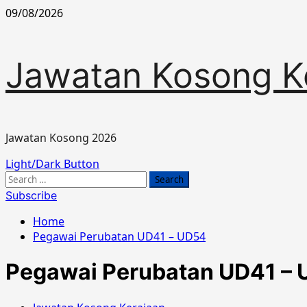
Skip
09/08/2026
to
content
Jawatan Kosong K
Jawatan Kosong 2026
Primary
Light/Dark Button
Menu
Search
for:
Subscribe
Home
Pegawai Perubatan UD41 – UD54
Pegawai Perubatan UD41 –