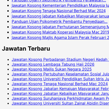
Panduan Ujian Psikometrik Pembantu Perawatan…
Jawatan Kosong Kementerian Pendidikan Malaysia Ju
Jawatan Kosong Tenaga Nasional Berhad Mac 2024
Jawatan Kosong Jabatan Kebajikan Masyarakat Janua
Panduan Ujian Psikometrik Pembantu Penyediaan…
Jawatan Kosong Jabatan Perhutanan Semenanjung M
Jawatan Kosong Maktab Koperasi Malaysia Mac 201
Jawatan Kosong Majlis Agama Islam Perak Februari 
Jawatan Terbaru
Jawatan Kosong Perbadanan Stadium Negeri Kedah
Jawatan Kosong Lembaga Tabung Haji 2026
Jawatan Kosong Majlis Sukan Negara 2025
Jawatan Kosong Pertubuhan Keselamatan Sosial Jul
Jawatan Kosong Universiti Pendidikan Sultan Idris J
Jawatan Kosong Tenaga Nasional Berhad Mac 2024
Jawatan Kosong Jabatan Kemajuan Masyarakat Febr
Jawatan Kosong Jabatan Kebajikan Masyarakat Janu
Jawatan Kosong Suruhanjaya Perkhidmatan Awam P
Jawatan Kosong Universiti Sultan Zainal Abidin Dis