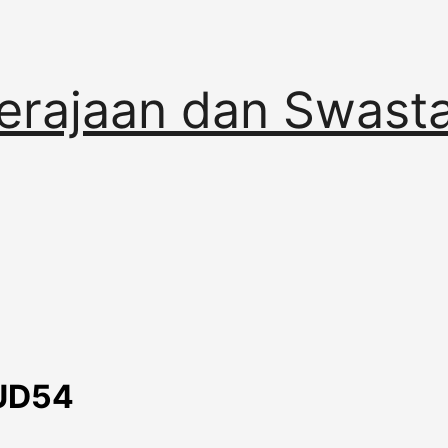
erajaan dan Swast
 UD54