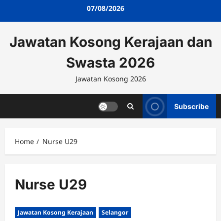
Skip
07/08/2026
to
content
Jawatan Kosong Kerajaan dan
Swasta 2026
Jawatan Kosong 2026
Subscribe
Home
Nurse U29
Nurse U29
Jawatan Kosong Kerajaan
Selangor