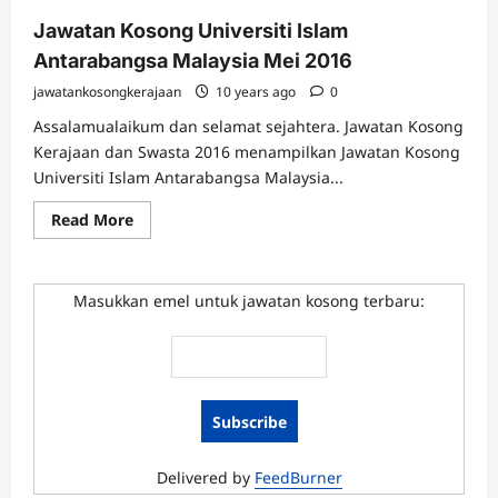
Jawatan Kosong Universiti Islam
Antarabangsa Malaysia Mei 2016
jawatankosongkerajaan
10 years ago
0
Assalamualaikum dan selamat sejahtera. Jawatan Kosong
Kerajaan dan Swasta 2016 menampilkan Jawatan Kosong
Universiti Islam Antarabangsa Malaysia...
Read
Read More
more
about
Jawatan
Kosong
Universiti
Masukkan emel untuk jawatan kosong terbaru:
Islam
Antarabangsa
Malaysia
Mei
2016
Delivered by
FeedBurner