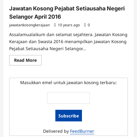
Jawatan Kosong Pejabat Setiausaha Negeri
Selangor April 2016
jawatankosongkerajaan
10 years ago
0
Assalamualaikum dan selamat sejahtera. Jawatan Kosong
Kerajaan dan Swasta 2016 menampilkan Jawatan Kosong
Pejabat Setiausaha Negeri Selangor...
Read
Read More
more
about
Jawatan
Kosong
Pejabat
Masukkan emel untuk jawatan kosong terbaru:
Setiausaha
Negeri
Selangor
April
2016
Delivered by
FeedBurner