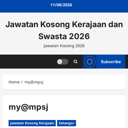
Skip
11/08/2026
to
content
Jawatan Kosong Kerajaan dan
Swasta 2026
Jawatan Kosong 2026
Subscribe
Home
my@mpsj
my@mpsj
Jawatan Kosong Kerajaan
Selangor