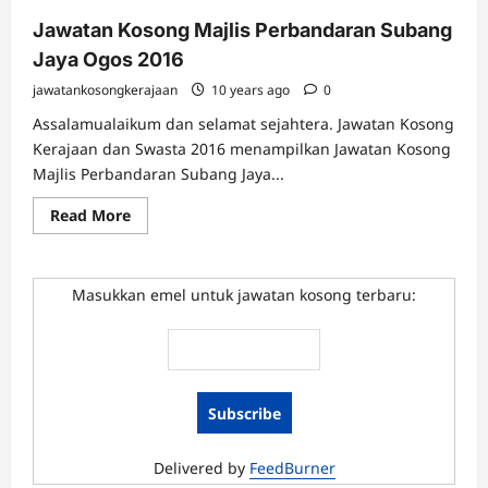
Jawatan Kosong Majlis Perbandaran Subang
Jaya Ogos 2016
jawatankosongkerajaan
10 years ago
0
Assalamualaikum dan selamat sejahtera. Jawatan Kosong
Kerajaan dan Swasta 2016 menampilkan Jawatan Kosong
Majlis Perbandaran Subang Jaya...
Read
Read More
more
about
Jawatan
Kosong
Majlis
Masukkan emel untuk jawatan kosong terbaru:
Perbandaran
Subang
Jaya
Ogos
2016
Delivered by
FeedBurner