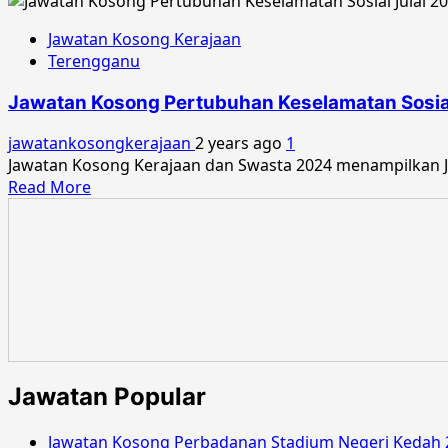
Jawatan Kosong Kerajaan
Terengganu
Jawatan Kosong Pertubuhan Keselamatan Sosial
jawatankosongkerajaan
2 years ago
1
Jawatan Kosong Kerajaan dan Swasta 2024 menampilkan Jaw
Read
Read More
more
about
Jawatan
Kosong
Pertubuhan
Keselamatan
Sosial
Julai
2024
Jawatan Popular
Jawatan Kosong Perbadanan Stadium Negeri Kedah 