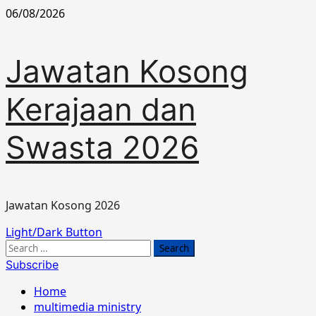
Skip
06/08/2026
to
content
Jawatan Kosong
Kerajaan dan
Swasta 2026
Jawatan Kosong 2026
Primary
Light/Dark Button
Menu
Search
for:
Subscribe
Home
multimedia ministry