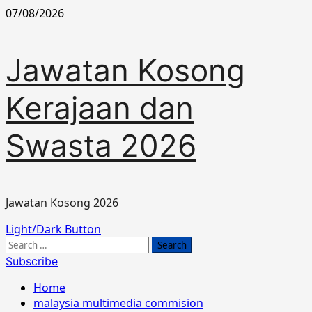
Skip
07/08/2026
to
content
Jawatan Kosong
Kerajaan dan
Swasta 2026
Jawatan Kosong 2026
Primary
Light/Dark Button
Menu
Search
for:
Subscribe
Home
malaysia multimedia commision