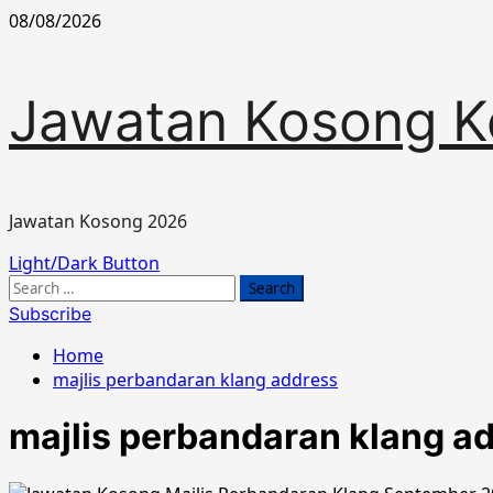
Skip
08/08/2026
to
content
Jawatan Kosong K
Jawatan Kosong 2026
Primary
Light/Dark Button
Menu
Search
for:
Subscribe
Home
majlis perbandaran klang address
majlis perbandaran klang a