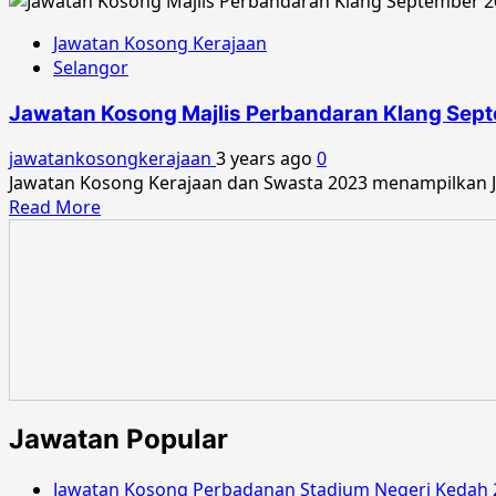
Jawatan Kosong Kerajaan
Selangor
Jawatan Kosong Majlis Perbandaran Klang Sep
jawatankosongkerajaan
3 years ago
0
Jawatan Kosong Kerajaan dan Swasta 2023 menampilkan J
Read
Read More
more
about
Jawatan
Kosong
Majlis
Perbandaran
Klang
September
2023
Jawatan Popular
Jawatan Kosong Perbadanan Stadium Negeri Kedah 