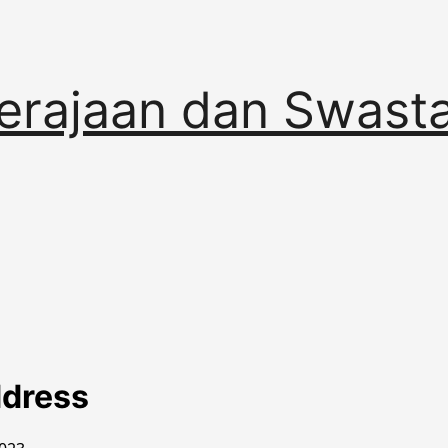
erajaan dan Swast
ddress