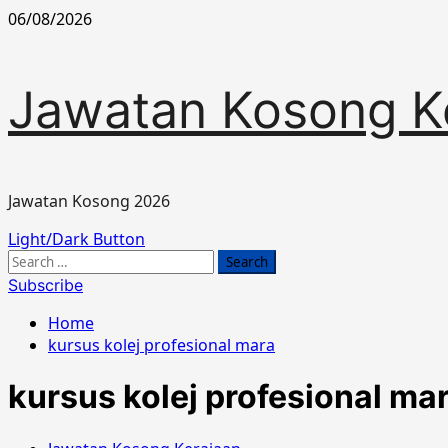
Skip
06/08/2026
to
content
Jawatan Kosong K
Jawatan Kosong 2026
Primary
Light/Dark Button
Menu
Search
for:
Subscribe
Home
kursus kolej profesional mara
kursus kolej profesional ma