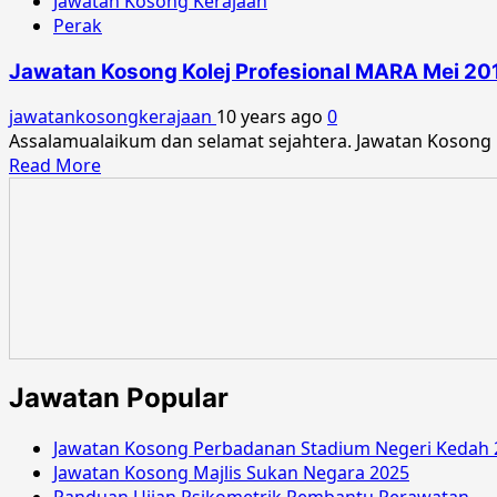
Jawatan Kosong Kerajaan
Perak
Jawatan Kosong Kolej Profesional MARA Mei 20
jawatankosongkerajaan
10 years ago
0
Assalamualaikum dan selamat sejahtera. Jawatan Kosong 
Read
Read More
more
about
Jawatan
Kosong
Kolej
Profesional
MARA
Mei
2016
Jawatan Popular
Jawatan Kosong Perbadanan Stadium Negeri Kedah 
Jawatan Kosong Majlis Sukan Negara 2025