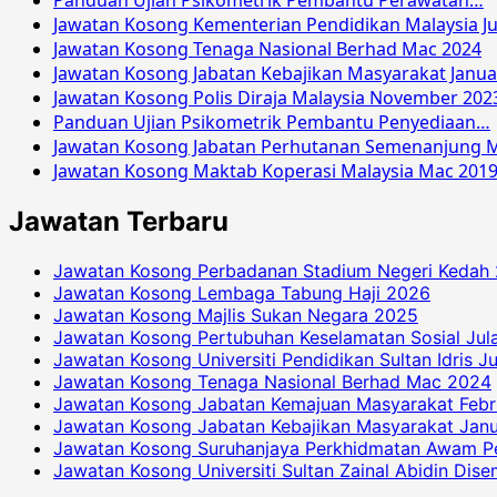
Panduan Ujian Psikometrik Pembantu Perawatan…
Jawatan Kosong Kementerian Pendidikan Malaysia Ju
Jawatan Kosong Tenaga Nasional Berhad Mac 2024
Jawatan Kosong Jabatan Kebajikan Masyarakat Janua
Jawatan Kosong Polis Diraja Malaysia November 202
Panduan Ujian Psikometrik Pembantu Penyediaan…
Jawatan Kosong Jabatan Perhutanan Semenanjung M
Jawatan Kosong Maktab Koperasi Malaysia Mac 201
Jawatan Terbaru
Jawatan Kosong Perbadanan Stadium Negeri Kedah
Jawatan Kosong Lembaga Tabung Haji 2026
Jawatan Kosong Majlis Sukan Negara 2025
Jawatan Kosong Pertubuhan Keselamatan Sosial Jul
Jawatan Kosong Universiti Pendidikan Sultan Idris J
Jawatan Kosong Tenaga Nasional Berhad Mac 2024
Jawatan Kosong Jabatan Kemajuan Masyarakat Febr
Jawatan Kosong Jabatan Kebajikan Masyarakat Janu
Jawatan Kosong Suruhanjaya Perkhidmatan Awam P
Jawatan Kosong Universiti Sultan Zainal Abidin Dis