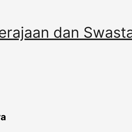
erajaan dan Swast
ra