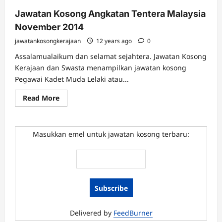
Jawatan Kosong Angkatan Tentera Malaysia
November 2014
jawatankosongkerajaan
12 years ago
0
Assalamualaikum dan selamat sejahtera. Jawatan Kosong
Kerajaan dan Swasta menampilkan jawatan kosong
Pegawai Kadet Muda Lelaki atau...
Read
Read More
more
about
Jawatan
Kosong
Angkatan
Masukkan emel untuk jawatan kosong terbaru:
Tentera
Malaysia
November
2014
Delivered by
FeedBurner