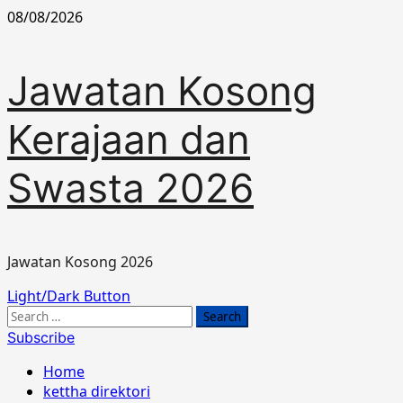
Skip
08/08/2026
to
content
Jawatan Kosong
Kerajaan dan
Swasta 2026
Jawatan Kosong 2026
Primary
Light/Dark Button
Menu
Search
for:
Subscribe
Home
kettha direktori