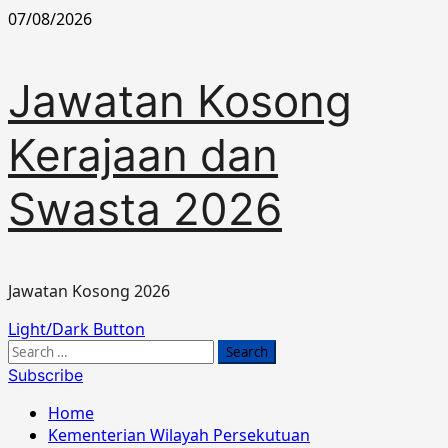
Skip
07/08/2026
to
content
Jawatan Kosong
Kerajaan dan
Swasta 2026
Jawatan Kosong 2026
Primary
Light/Dark Button
Menu
Search
for:
Subscribe
Home
Kementerian Wilayah Persekutuan