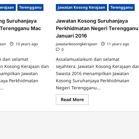
erajaan
Terengganu
Jawatan Kosong Kerajaan
Terengganu
ng Suruhanjaya
Jawatan Kosong Suruhanjaya
 Terengganu Mac
Perkhidmatan Negeri Terengganu
Januari 2016
jaan
10 years ago
jawatankosongkerajaan
11 years ago
0
m dan selamat
Assalamualaikum dan selamat
tan Kosong Kerajaan dan
sejahtera. Jawatan Kosong Kerajaan da
nampilkan Jawatan
Swasta 2016 menampilkan Jawatan
jaya Perkhidmatan
Kosong Suruhanjaya Perkhidmatan
..
Negeri Terengganu...
ad
Read
Read More
re
more
ut
about
atan
Jawatan
song
Kosong
uhanjaya
Suruhanjaya
khidmatan
Perkhidmatan
engganu
Negeri
c
Terengganu
6
Januari