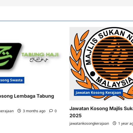
osong Swasta
Jawatan Kosong Kerajaan
osong Lembaga Tabung
Jawatan Kosong Majlis Su
kerajaan
3 months ago
0
2025
jawatankosongkerajaan
1 year a