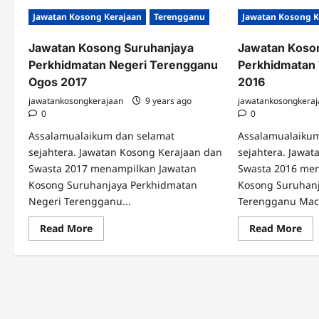
Jawatan Kosong Kerajaan
Terengganu
Jawatan Kosong K
Jawatan Kosong Suruhanjaya
Jawatan Koso
Perkhidmatan Negeri Terengganu
Perkhidmatan
Ogos 2017
2016
jawatankosongkerajaan
9 years ago
jawatankosongkera
0
0
Assalamualaikum dan selamat
Assalamualaiku
sejahtera. Jawatan Kosong Kerajaan dan
sejahtera. Jawa
Swasta 2017 menampilkan Jawatan
Swasta 2016 me
Kosong Suruhanjaya Perkhidmatan
Kosong Suruhan
Negeri Terengganu...
Terengganu Mac.
Read
Re
Read More
Read More
more
mo
about
abo
Jawatan
Jaw
Kosong
Ko
Suruhanjaya
Sur
Perkhidmatan
Per
Negeri
Ter
Terengganu
Ma
Ogos
201