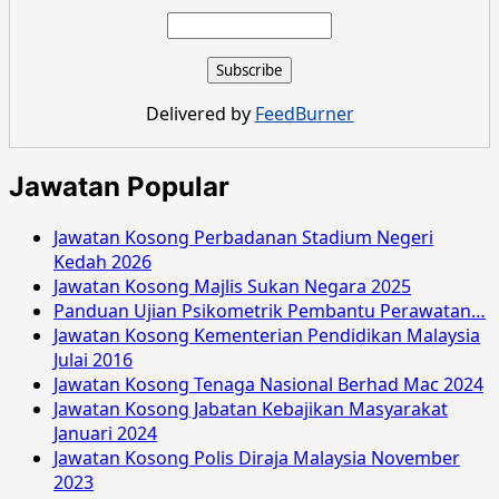
about
Jawatan
Kosong
Suruhanjaya
Perkhidmatan
Delivered by
FeedBurner
Negeri
Kelantan
Mac
Jawatan Popular
2018
Jawatan Kosong Perbadanan Stadium Negeri
Kedah 2026
Jawatan Kosong Majlis Sukan Negara 2025
Panduan Ujian Psikometrik Pembantu Perawatan…
Jawatan Kosong Kementerian Pendidikan Malaysia
Julai 2016
Jawatan Kosong Tenaga Nasional Berhad Mac 2024
Jawatan Kosong Jabatan Kebajikan Masyarakat
Januari 2024
Jawatan Kosong Polis Diraja Malaysia November
2023