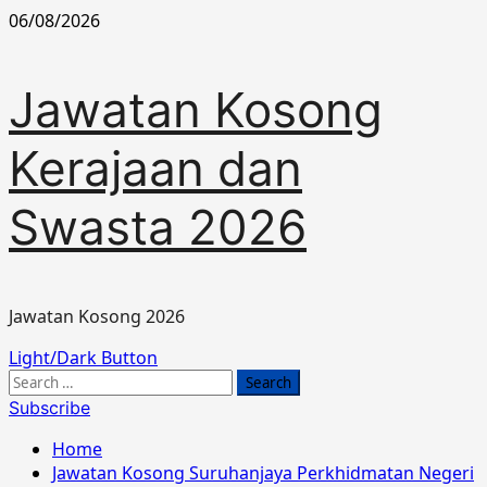
Skip
06/08/2026
to
content
Jawatan Kosong
Kerajaan dan
Swasta 2026
Jawatan Kosong 2026
Primary
Light/Dark Button
Menu
Search
for:
Subscribe
Home
Jawatan Kosong Suruhanjaya Perkhidmatan Negeri