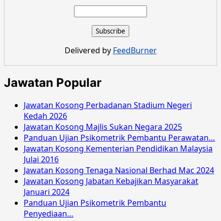
about
Jawatan
Kosong
Suruhanjaya
Perkhidmatan
Delivered by
FeedBurner
Awam
Sarawak
Julai
Jawatan Popular
2016
Jawatan Kosong Perbadanan Stadium Negeri
Kedah 2026
Jawatan Kosong Majlis Sukan Negara 2025
Panduan Ujian Psikometrik Pembantu Perawatan…
Jawatan Kosong Kementerian Pendidikan Malaysia
Julai 2016
Jawatan Kosong Tenaga Nasional Berhad Mac 2024
Jawatan Kosong Jabatan Kebajikan Masyarakat
Januari 2024
Panduan Ujian Psikometrik Pembantu
Penyediaan…