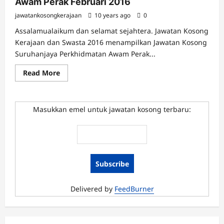
Awam Perak Februari 2016
Mac
2016
jawatankosongkerajaan
10 years ago
0
Assalamualaikum dan selamat sejahtera. Jawatan Kosong
Kerajaan dan Swasta 2016 menampilkan Jawatan Kosong
Suruhanjaya Perkhidmatan Awam Perak...
Read
Read More
more
about
Jawatan
Kosong
Suruhanjaya
Masukkan emel untuk jawatan kosong terbaru:
Perkhidmatan
Awam
Perak
Februari
2016
Delivered by
FeedBurner