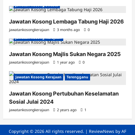
Jawatan Kosong Swasta
Jawatan Kosong Lembaga Tabung Haji 2026
jawatankosongkerajaan
3 months ago
0
Jawatan Kosong Kerajaan
Jawatan Kosong Majlis Sukan Negara 2025
jawatankosongkerajaan
1 year ago
0
Jawatan Kosong Kerajaan
Terengganu
Jawatan Kosong Pertubuhan Keselamatan
Sosial Julai 2024
jawatankosongkerajaan
2 years ago
1
Copyright © 2026 All rights reserved.
|
ReviewNews
by AF