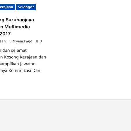
erajaan
Selangor
ng Suruhanjaya
n Multimedia
 2017
jaan
9 years ago
0
m dan selamat
tan Kosong Kerajaan dan
nampilkan Jawatan
jaya Komunikasi Dan
ad
re
ut
atan
song
uhanjaya
unikasi
n
timedia
aysia
i