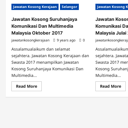
Jawatan Kosong Kerajaan
Selangor
Jawatan Kosong K
Jawatan Kosong Suruhanjaya
Jawatan Koso
Komunikasi Dan Multimedia
Komunikasi Da
Malaysia Oktober 2017
Malaysia Julai
jawatankosongkerajaan
9 years ago
0
jawatankosongkera
Assalamualaikum dan selamat
Assalamualaiku
sejahtera. Jawatan Kosong Kerajaan dan
sejahtera. Jawa
Swasta 2017 menampilkan Jawatan
Swasta 2017 me
Kosong Suruhanjaya Komunikasi Dan
Kosong Suruhan
Multimedia...
Multimedia...
Read
Re
Read More
Read More
more
mo
about
abo
Jawatan
Jaw
Kosong
Ko
Suruhanjaya
Sur
Komunikasi
Kom
Dan
Da
Multimedia
Mul
Malaysia
Mal
Oktober
Jula